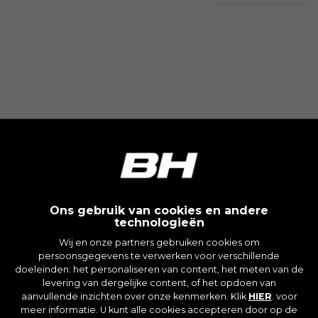
Ons gebruik van cookies en andere
technologieën
Wij en onze partners gebruiken cookies om
persoonsgegevens te verwerken voor verschillende
doeleinden: het personaliseren van content, het meten van de
levering van dergelijke content, of het opdoen van
aanvullende inzichten over onze kenmerken. Klik
HIER
. voor
meer informatie. U kunt alle cookies accepteren door op de