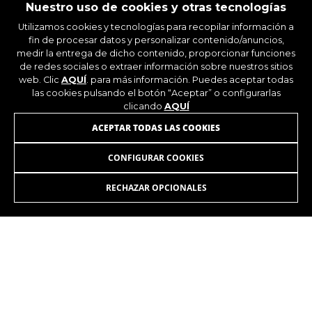
Nuestro uso de cookies y otras tecnologías
_ga, _gat, _gid
Las cookies indicadas son titularidad de Google,
Utilizamos cookies y tecnologías para recopilar información a
Inc. Puedes obtener más información sobre las
fin de procesar datos y personalizar contenido/anuncios,
cookies de Google en
medir la entrega de dicho contenido, proporcionar funciones
https://policies.google.com/privacy/google-
ÚNETE A NUESTRA NEWSLETTER
de redes sociales o extraer información sobre nuestros sitios
partners?hl=en-US
web. Clic
AQUÍ
. para más información. Puedes aceptar todas
las cookies pulsando el botón “Aceptar” o configurarlas
clicando
AQUÍ
Cookies dirigidas/publicidad
ACEPTAR TODAS LAS COOKIES
Estas cookies pueden ser establecidas a través
de nuestro sitio por nuestros socios
CONFIGURAR COOKIES
publicitarios. Pueden ser utilizadas por esas
INSTAGRAM
FACEBOOK
empresas para crear un perfil de sus intereses
y mostrarle anuncios relevantes en otros sitios.
RECHAZAR OPCIONALES
LINKEDIN
YOUTUBE
No almacenan directamente información
personal, sino que se basan en la identificación
única de su navegador y dispositivo de Internet.
Cookies utilizadas:
_fbp, fr, datr
Las cookies indicadas son titularidad de
Facebook. Puedes obtener más información
ES
/ES
sobre las cookies de Facebook en