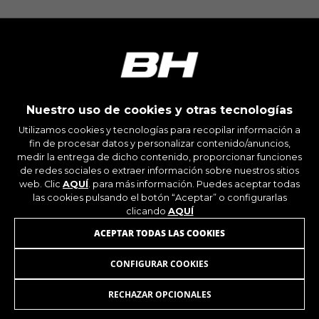
Cookies utilizadas:
_ga, _gat, _gid
Las cookies indicadas son titularidad de Google,
Inc. Puedes obtener más información sobre las
cookies de Google en
https://policies.google.com/privacy/google-
partners?hl=en-US
Nuestro uso de cookies y otras tecnologías
Cookies dirigidas/publicidad
Utilizamos cookies y tecnologías para recopilar información a
Estas cookies pueden ser establecidas a través
fin de procesar datos y personalizar contenido/anuncios,
de nuestro sitio por nuestros socios
medir la entrega de dicho contenido, proporcionar funciones
publicitarios. Pueden ser utilizadas por esas
de redes sociales o extraer información sobre nuestros sitios
web. Clic
AQUÍ
. para más información. Puedes aceptar todas
empresas para crear un perfil de sus intereses
las cookies pulsando el botón “Aceptar” o configurarlas
y mostrarle anuncios relevantes en otros sitios.
clicando
AQUÍ
No almacenan directamente información
personal, sino que se basan en la identificación
ACEPTAR TODAS LAS COOKIES
única de su navegador y dispositivo de Internet.
Cookies utilizadas:
CONFIGURAR COOKIES
_fbp, fr, datr
RECHAZAR OPCIONALES
Las cookies indicadas son titularidad de
ÚNETE A NUESTRA NEWSLETTER
Facebook. Puedes obtener más información