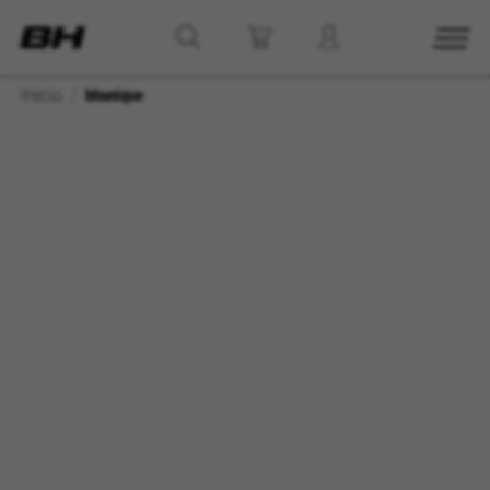
Inicio
bhunique
CONFIGURACIÓN DE COOKIES
RECHAZAR TODAS LAS COOKIES
ACEPTAR TODAS LAS COOKIES
Cookies necesarias
Estas cookies son necesarias para que el sitio
web funcione y no se pueden desactivar en
nuestros sistemas. Puede configurar su
navegador para bloquear o alertar sobre estas
cookies, pero alguna áreas del sitio no
funcionarán. Estas cookies no almacenan
ninguna información de identificación personal.