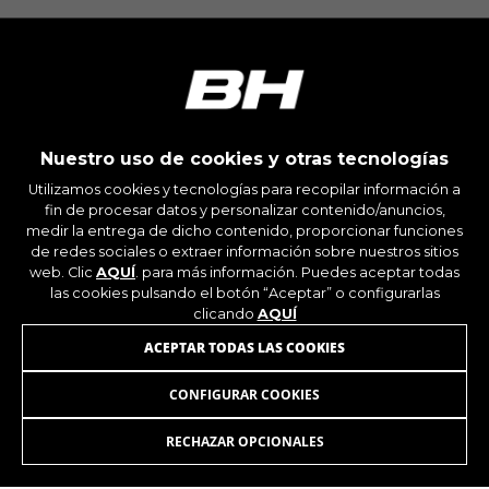
Nuestro uso de cookies y otras tecnologías
Utilizamos cookies y tecnologías para recopilar información a
fin de procesar datos y personalizar contenido/anuncios,
medir la entrega de dicho contenido, proporcionar funciones
ÚNETE A NUESTRA NEWSLETTER
de redes sociales o extraer información sobre nuestros sitios
web. Clic
AQUÍ
. para más información. Puedes aceptar todas
las cookies pulsando el botón “Aceptar” o configurarlas
clicando
AQUÍ
ACEPTAR TODAS LAS COOKIES
CONFIGURAR COOKIES
INSTAGRAM
FACEBOOK
RECHAZAR OPCIONALES
LINKEDIN
YOUTUBE