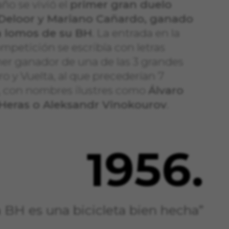
ño se vivió el
primer gran duelo
 Deloor y Mariano Cañardo, ganado
 a lomos de su BH
. La entrada en la
ompetición se escribía con letras
mer ganador de una de las 3 grandes
iro y Vuelta, al que precederían 7
 con nombres ilustres como
Álvaro
 Heras o Aleksandr Vinokourov
.
1956.
a BH es una bicicleta bien hecha”