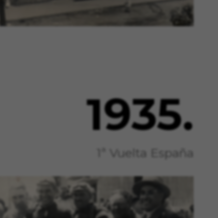
os sistemas. Puede configurar su
án. Estas cookies no almacenan
, GPS, yt-remote-device-id,
remote-cast-installed, yt-remote-
1935.
ts, cfUserDate, cfFirstMonthVisit,
Esta información nos ayuda a
1ª Vuelta España
d de nuestro sitio web. Toda la
es de Google en