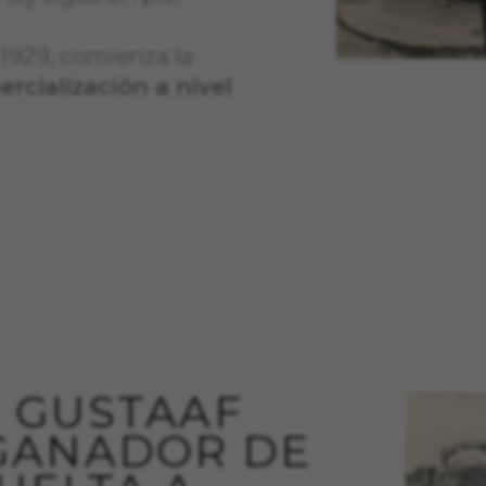
 1929, comienza la
para que el sitio web funcione y no se pueden desactivar en nuestr
rcialización a nivel
rtar sobre estas cookies, pero alguna áreas del sitio no funcionar
ficación personal.
_V2, montybikes_langcountry, YSC, CONSENT, PREF, VISITOR_INFO1_LIVE
nnertube::nextId, yt-remote-connected-devices, yt-remote-session-app, yt-
check-period, cf_preload, cfuser, cf_lastActivity, _cfuser, cf_session, cfSta
oad, cf_session
ional para analizar la forma en que se utiliza nuestro sitio web. 
r nuevos diseños. También nos permite poner a prueba la efectivida
 cookies es agregada y, por lo tanto, es anónima.
 | GUSTAAF
GANADOR DE
itularidad de Google, Inc. Puedes obtener más información sobre las cooki
/privacy/google-partners?hl=en-US