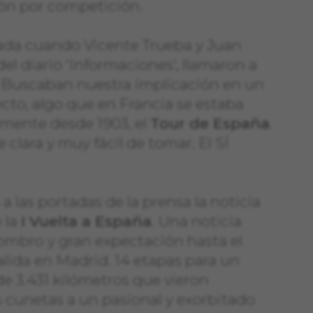
ión por competición.
ada cuando Vicente Trueba y Juan
del diario 'Informaciones', llamaron a
. Buscaban nuestra implicación en un
to, algo que en Francia se estaba
mente desde 1903, el
Tour de España
.
 clara y muy fácil de tomar. El SÍ
 a las portadas de la prensa la noticia
e la
I Vuelta a España
. Una noticia
ombro y gran expectación hasta el
lida en Madrid. 14 etapas para un
 de 3.431 kilómetros que vieron
s cunetas a un pasional y exorbitado