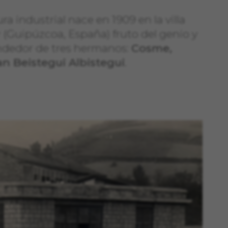
a industrial nace en 1909 en la villa
 (Guipúzcoa, España) fruto del genio y
ndedor de tres hermanos:
Cosme,
n Beistegui Albistegui
.