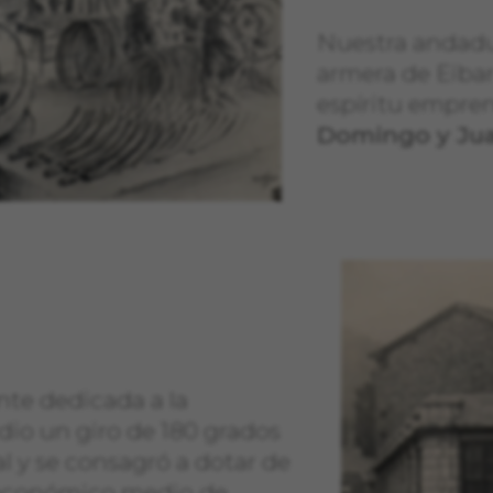
Nuestra andadur
armera de Eibar
espíritu empre
Domingo y Jua
nte dedicada a la
dio un giro de 180 grados
al y se consagró a dotar de
 económico medio de