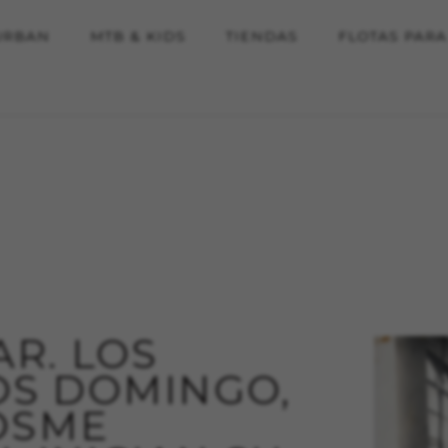
URBAN
MTB & KIDS
TIENDAS
FLOTAS PAR
BAR. LOS
S DOMINGO,
OSME