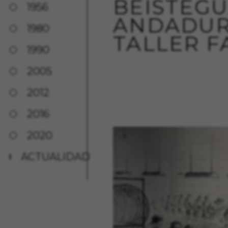
BEISTEGUI
1956
ANDADUR
1980
TALLER F
1990
2005
2012
2016
2020
ACTUALIDAD