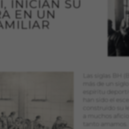
, INICIAN SU
A EN UN
AMILIAR
Las siglas BH 
más de un siglo
espíritu deport
han sido el esc
construido su 
a muchos aficio
tanto amamos.