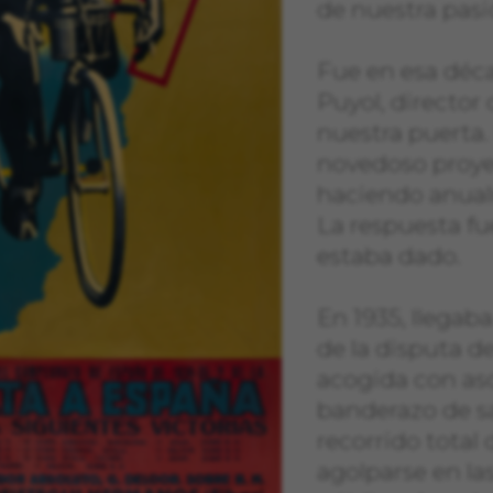
de nuestra pas
ación visitando la sección de "Política de cookies".
Fue en esa déc
Puyol, director 
nuestra puerta
novedoso proyec
haciendo anual
La respuesta fue
estaba dado.
En 1935, llegaba
de la disputa d
acogida con as
banderazo de sa
recorrido total
agolparse en la