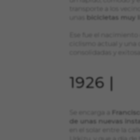
transporte a los vecin
unas
bicicletas muy l
Ese fue el nacimiento 
ciclismo actual y una
consolidadas y exitosa
1926 |
Se encarga a
Francis
de unas nuevas inst
en el solar entre la ca
CONFIGURACIÓN DE COO
Urkizu, y que a día de 