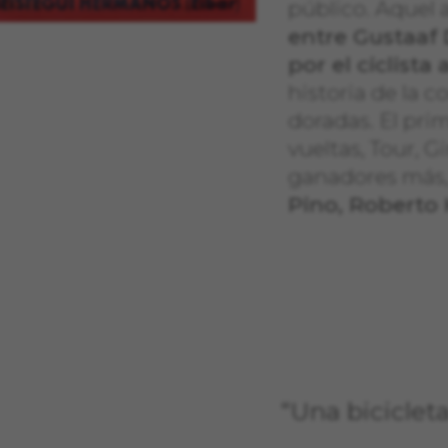
público. Aquel a
entre Gustaaf
por el ciclista
historia de la c
doradas. El pri
vueltas, Tour, G
ganadores más,
Pino, Roberto
“Una biciclet