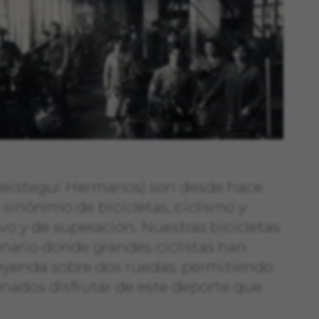
(Beistegui Hermanos) son desde hace
 sinónimo de bicicletas, ciclismo y
ivo y de superación. Nuestras bicicletas
enario donde grandes ciclistas han
leyenda sobre dos ruedas, permitiendo
nados disfrutar de este deporte que