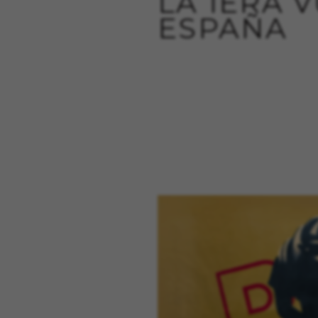
LA 1ERA 
ESPAÑA
Cookies dirigidas/publicid
Estas cookies pueden ser estab
empresas para crear un perfil
información personal, sino que
Cookies utilizadas:
_fbp, fr, datr
Las cookies indicadas son t
https://www.facebook.com/po
IDE, NID, ANID, DV, 1P_JAR
Las cookies indicadas son t
https://policies.google.com/
Las cookies indicadas son t
Las cookies indicadas son t
https://emarsys.com/privacy
GUARDAR CONFIGURACIÓN