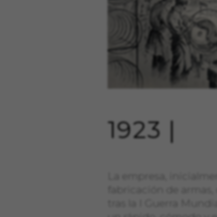
1923 |
La empresa, inicialme
fabricación de armas, 
tras la I Guerra Mundi
un rápido, cómodo y