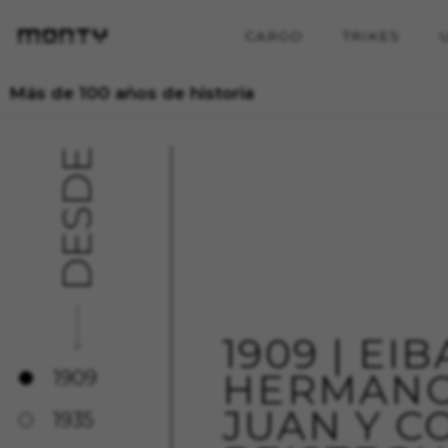
CARGO
TRIKES
Más de 100 años de historia
DESDE
1909 | EI
HERMANO
1909
JUAN Y C
1935