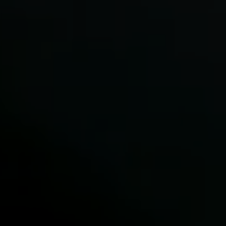
https://www.facebook.com/policies/cookies/
IDE, NID, ANID, DV, 1P_JAR
Las cookies indicadas son titularidad de Google,
Inc. Puedes obtener más información sobre las
cookies de Google en
https://policies.google.com/technologies/types
Las cookies indicadas son titularidad de
Emarsys. Puedes obtener más información
sobre las cookies de Emarsys en
#descriptionUrl3#
Las cookies indicadas son titularidad de
Emarsys. Puedes obtener más información
sobre las cookies de Emarsys en
https://emarsys.com/privacy-policy/
GUARDAR CONFIGURACIÓN
Puedes volver a consultar esta información visitando la