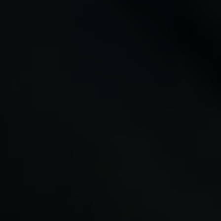
Cookies utilizadas:
VSF516, COOKIELEGAL_MONTY_V2,
montybikes_langcountry, YSC, CONSENT, PREF,
VISITOR_INFO1_LIVE, GPS, yt-remote-device-id,
yt.innertube::requests, yt.innertube::nextId, yt-
remote-connected-devices, yt-remote-session-
app, yt-remote-cast-installed, yt-remote-
session-name, yt-remote-fast-check-period,
cf_preload, cfuser, cf_lastActivity, _cfuser,
cf_session, cfStats, cfUserDate, cfFirstMonthVisit,
cfuid, cfUserSession, cf_preload, cf_session
Cookies de rendimiento
Utilizamos el seguimiento funcional para
analizar la forma en que se utiliza nuestro sitio
web. Esta información nos ayuda a detectar
errores y desarrollar nuevos diseños. También
nos permite poner a prueba la efectividad de
nuestro sitio web. Toda la información que
recogen estas cookies es agregada y, por lo
tanto, es anónima.
Cookies utilizadas: