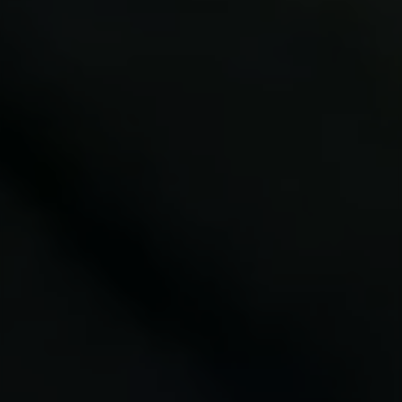
CONFIGURACIÓN DE COOKIES
RECHAZAR TODAS LAS COOKIES
ACEPTAR TODAS LAS COOKIES
Cookies necesarias
Estas cookies son necesarias para que el sitio
web funcione y no se pueden desactivar en
nuestros sistemas. Puede configurar su
navegador para bloquear o alertar sobre estas
cookies, pero alguna áreas del sitio no
funcionarán. Estas cookies no almacenan
ninguna información de identificación personal.