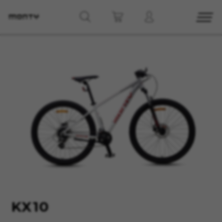
CONFIGURACIÓN DE COOKIES
RECHAZAR TODAS LAS COOKIES
ACEPTAR TODAS LAS COOKIES
Cookies necesarias
Estas cookies son necesarias para que el sitio
web funcione y no se pueden desactivar en
nuestros sistemas. Puede configurar su
navegador para bloquear o alertar sobre estas
KX10
cookies, pero alguna áreas del sitio no
funcionarán. Estas cookies no almacenan